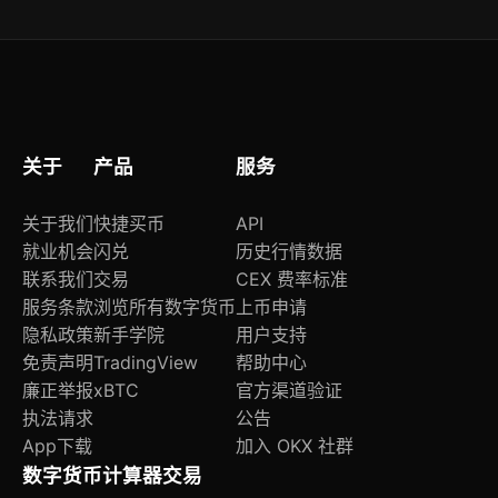
WebSocket提供全量逐笔成交、深度快照及K线
流；配套提供Python SDK与Jupyter策略模板库，
含MACD/布林带/ATR等30+指标封装与本地回测
引擎。
关于
产品
服务
关于我们
快捷买币
API
就业机会
闪兑
历史行情数据
联系我们
交易
CEX 费率标准
服务条款
浏览所有数字货币
上币申请
隐私政策
新手学院
用户支持
免责声明
TradingView
帮助中心
廉正举报
xBTC
官方渠道验证
执法请求
公告
App下载
加入 OKX 社群
数字货币计算器
交易