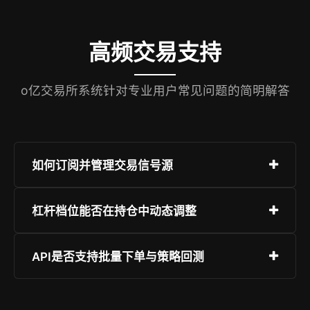
高频交易支持
o亿交易所系统针对专业用户常见问题的简明解答
如何订阅并管理交易信号源
进入「信号市场」→ 筛选认证信号源（支持按胜率
杠杆档位能否在持仓中动态调整
≥65%、年化收益率≥30%、更新频率≥日更等条
件）→ 设置跟单比例与风控阈值 → 一键启用实时
支持。在持仓详情页点击「调整杠杆」，可实时变
API是否支持批量下单与策略回测
同步。所有信号行为均上链存证，可随时查看完整
更当前仓位杠杆倍数（不影响已有盈亏），系统自
执行记录。
动重新计算强平价与可用保证金。建议配合「自动
是。o亿REST API支持单次提交最多100笔订单；
减仓」开关使用，防范极端行情冲击。