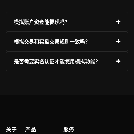
模拟账户资金能提现吗？
模拟账户资金为系统虚拟发放，仅用于练习，不可
模拟交易和实盘交易规则一致吗？
提现、不可兑换为真实资产。转入/转出均在虚拟
环境内闭环运行。
完全一致。行情源、撮合引擎、手续费结构、订单
是否需要实名认证才能使用模拟功能？
类型、涨跌幅限制等全部与实盘同步，确保练习即
实战。
不需要。注册手机号即可开通模拟账户，赠送10万
虚拟USDT，零门槛随时开始练习。
关于
产品
服务