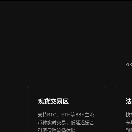
o
现货交易区
法
支持BTC、ETH等88+主流
快
币种实时交易，低延迟撮合
卡
引擎保障流畅体验
到