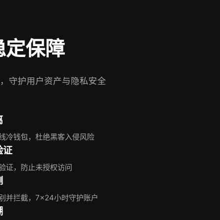
稳定保障
，守护用户资产与隐私安全
离
离线冷钱包，杜绝黑客入侵风险
验证
验证，防止未授权访问
测
别并拦截，7×24小时守护账户
溯