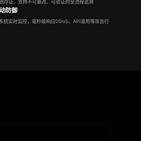
链存证，支持不可篡改、可验证的全流程追溯
主动防御
系统实时监控，毫秒级响应DDoS、API滥用等攻击行