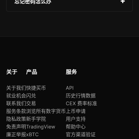
忘记密码怎么办
支付宝、信用卡等，兑换成稳定币后即可参与交
易。
点击“忘记密码”，根据提示通过绑定的邮箱或手机
重置密码。建议同时开启二次验证以提升账户安全
性。
关于
产品
服务
关于我们
快捷买币
API
就业机会
闪兑
历史行情数据
联系我们
交易
CEX 费率标准
服务条款
浏览所有数字货币
上币申请
隐私政策
新手学院
用户支持
免责声明
TradingView
帮助中心
廉正举报
xBTC
官方渠道验证