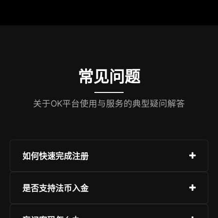
常见问题
关于OK平台使用与服务的典型疑问解答
如何快速完成注册
进入注册页面，输入邮箱或手机号，设置安全密
是否支持法币入金
码，并完成身份验证即可开通账户。整个过程仅需
1-2分钟。
是的，平台支持多种法币充值方式，包括银行卡、