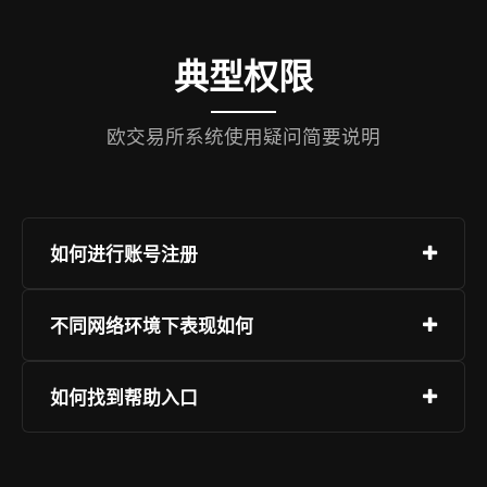
典型权限
欧交易所系统使用疑问简要说明
如何进行账号注册
注册流程简洁明了，进入“注册”入口，提供通信方
不同网络环境下表现如何
式，设定密码并完成校验。推荐启用附加安全措
施。
服务适配主流终端设备，包括PC、平板与手机，
如何找到帮助入口
系统支持广泛，用户可在不同环境下稳定访问，建
议使用现代浏览器最新版以确保页面正常渲染，移
平台保障全时段支持可用性，用户可通过即时对
动设备支持独立应用下载，通过可信欧交易所获