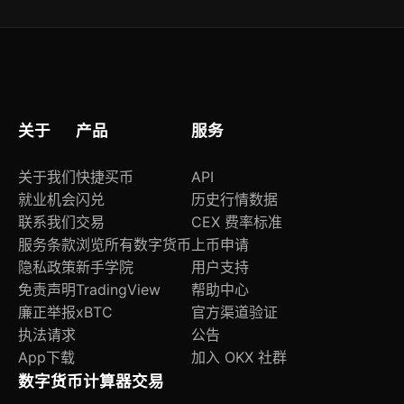
话、自助服务或问题上报途径联系团队。进入账户
取。
后，页面右下角提示点提供快速接入，提升响应效
率。
关于
产品
服务
关于我们
快捷买币
API
就业机会
闪兑
历史行情数据
联系我们
交易
CEX 费率标准
服务条款
浏览所有数字货币
上币申请
隐私政策
新手学院
用户支持
免责声明
TradingView
帮助中心
廉正举报
xBTC
官方渠道验证
执法请求
公告
App下载
加入 OKX 社群
数字货币计算器
交易