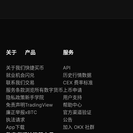
仅通过官网域名（oktrade-official.com）跳转的
链接、应用商店官方认证页（搜索“OK交易官网”带
蓝V标识）、或扫描官网页面二维码获取安装包；
所有安装包经SHA256签名验证，可在终端“设置→
关于→证书校验”中核验。
关于
产品
服务
关于我们
快捷买币
API
就业机会
闪兑
历史行情数据
联系我们
交易
CEX 费率标准
服务条款
浏览所有数字货币
上币申请
隐私政策
新手学院
用户支持
免责声明
TradingView
帮助中心
廉正举报
xBTC
官方渠道验证
执法请求
公告
App下载
加入 OKX 社群