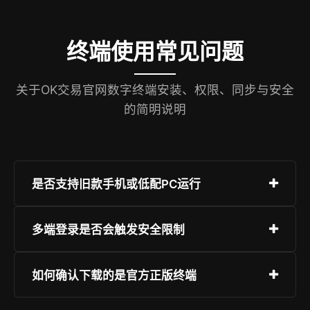
终端使用常见问题
关于OK交易官网数字终端安装、权限、同步与安全
的简明说明
是否支持旧款手机或低配PC运行
终端采用轻量化架构，最低支持iPhone XS /
多端登录是否会触发安全限制
Android 5.1 / Windows 10 64位系统；4GB内存
设备可流畅运行全部功能，无卡顿、无闪退。
支持最多5台设备同时在线，各端独立会话且状态
如何确认下载的是官方正版终端
隔离；异常登录（如异地、陌生设备）将触发主动
验证，但不影响已授权终端正常使用。