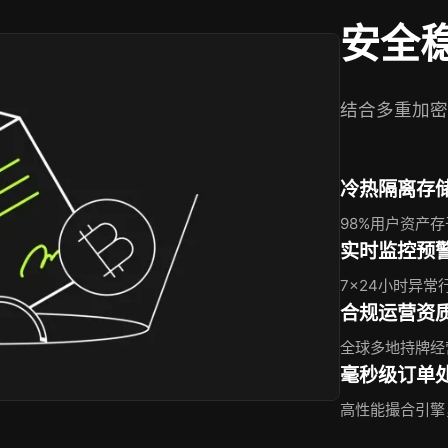
安全
结合多重加密
冷热隔离存
98%用户资产
实时监控预
7×24小时异
合规运营资
全球多地持牌经
毫秒级订单
高性能撮合引擎