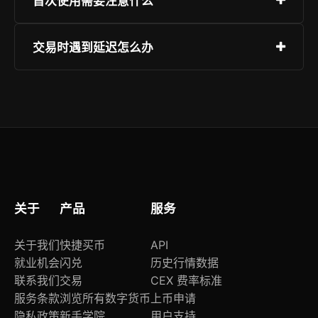
首次使用需要注意什么
备类型选择iOS或Android版本进行安装，建议仅
通过官方渠道获取应用以确保安全。
建议完成实名认证并启用双重验证（2FA），同时
交易时遇到延迟怎么办
设置强密码并保管好助记词。初次交易前可先熟悉
模拟盘操作流程。
请检查网络连接是否稳定，若仍存在问题，请尝试
重启App或清除缓存。也可联系在线客服获取技术
支持。
关于
产品
服务
关于我们
快捷买币
API
就业机会
闪兑
历史行情数据
联系我们
交易
CEX 费率标准
服务条款
浏览所有数字货币
上币申请
隐私政策
新手学院
用户支持