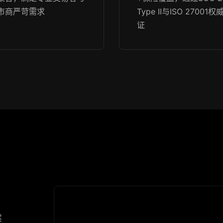
市商严苛需求
Type II与ISO 27001权
证
案