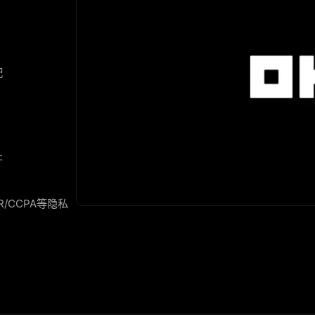
配
开
/CCPA等隐私