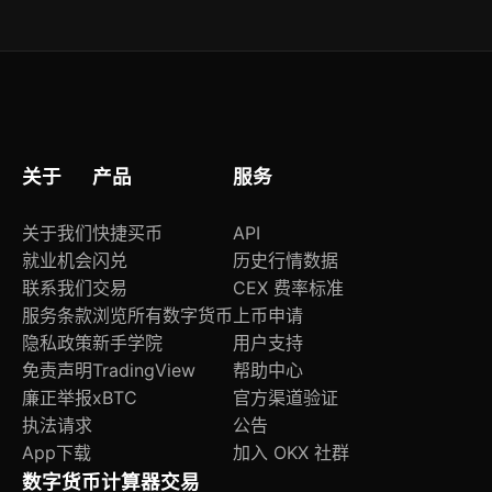
资格；生态活动需在「我的活动」页领取任务，所
有奖励实时发放至钱包内USDT主账户。
关于
产品
服务
关于我们
快捷买币
API
就业机会
闪兑
历史行情数据
联系我们
交易
CEX 费率标准
服务条款
浏览所有数字货币
上币申请
隐私政策
新手学院
用户支持
免责声明
TradingView
帮助中心
廉正举报
xBTC
官方渠道验证
执法请求
公告
App下载
加入 OKX 社群
数字货币计算器
交易