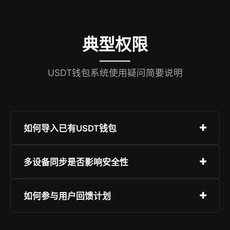
典型权限
USDT钱包系统使用疑问简要说明
如何导入已有USDT钱包
支持助记词（12/24词）、Keystore文件、私钥三
多设备同步是否影响安全性
种方式导入，全程离线执行，私钥永不上传服务
器。
不会。同步仅传输加密后的交易元数据与余额快
如何参与用户回馈计划
照，私钥、助记词、签名逻辑始终保留在本地设备
安全区（Secure Enclave / TrustZone）。
安装APP并完成实名认证后，自动开通返佣与抽奖