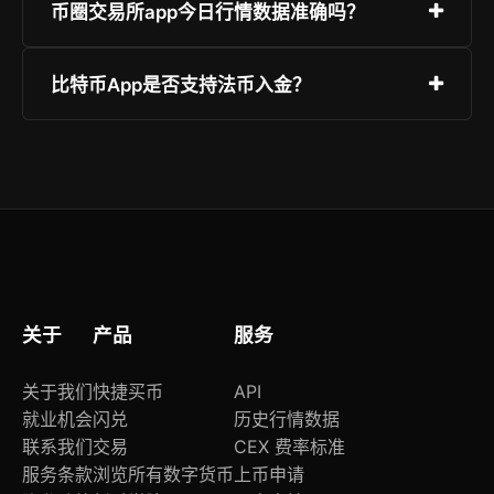
前往官网点击“下载”按钮，根据设备类型选择iOS
币圈交易所app今日行情数据准确吗？
或安卓版本，安装后注册账号即可开始交易。
我们聚合全球主流交易所实时数据，确保价格、涨
比特币App是否支持法币入金？
跌幅度等信息真实可靠，更新频率达毫秒级。
是的，App内集成多种法币通道，支持银行卡、支
付宝、信用卡等方式直接购买BTC、ETH等主流币
种。
关于
产品
服务
关于我们
快捷买币
API
就业机会
闪兑
历史行情数据
联系我们
交易
CEX 费率标准
服务条款
浏览所有数字货币
上币申请